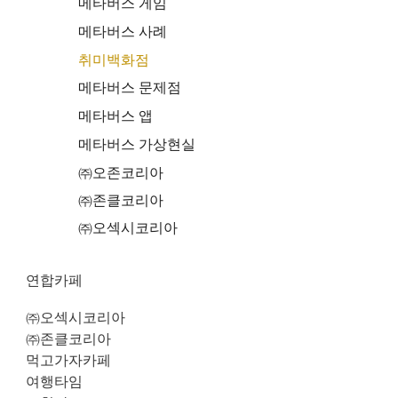
메타버스 게임
메타버스 사례
취미백화점
메타버스 문제점
메타버스 앱
메타버스 가상현실
㈜오존코리아
㈜존클코리아
㈜오섹시코리아
연합카페
㈜오섹시코리아
㈜존클코리아
먹고가자카페
여행타임