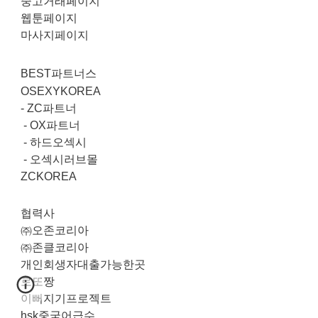
중고거래페이지
웹툰페이지
마사지페이지
BEST파트너스
OSEXYKOREA
-
ZC파트너
-
OX파트너
-
하드오섹시
-
오섹시러브몰
ZCKOREA
협력사
㈜오존코리아
㈜존클코리아
개인회생자대출가능한곳
로또짱
이뻐지기프로젝트
hsk중국어급수