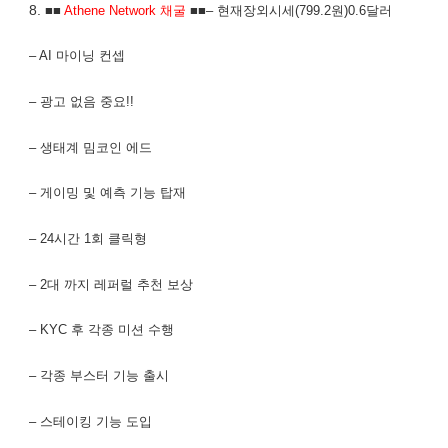
8.
■■
Athene Network 채굴
■■– 현재장외시세(799.2원)0.6달러
– AI 마이닝 컨셉
– 광고 없음 중요!!
– 생태계 밈코인 에드
– 게이밍 및 예측 기능 탑재
– 24시간 1회 클릭형
– 2대 까지 레퍼럴 추천 보상
– KYC 후 각종 미션 수행
– 각종 부스터 기능 출시
– 스테이킹 기능 도입