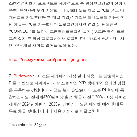
스캠걱정X 초기 프로젝트로 세계적으로 큰 관심받고있으며 선점 시
수백~수천만원 수익 예상합니다 ​Grass 노드 채굴 1.PC를 켜고 아
래링크로 가입후(간단한 메일 가입) * 가입은 모바일로도 가능하지
만 채굴은 PC로 가능합니다 2.로그인하시면 ​연결 (상단오른쪽
“‘CONNECT”를 눌러서 크롬확장프로그램 설치 ) 3.크롬 확장 프로
그램 설치 후 확장 프로그램에서 로그인 한번 하고 4.PC만 켜두시
면 간단 채굴 사이트 열어둘 필요 없음.
https://osexykorea.com/partner-getgrass
7.
Pi Network
의 비전은 세계에서 가장 널리 사용되는 암호화폐인
Pi를 기반으로 세계에서 가장 포괄적인 P2P 생태계와 온라인 경험
을 구축하는 것입니다 지금도 늦지 않았습니다.오늘 Pi 혁명에 동
참하십시오. 전세계4700만이상 활성 채굴자 전국300개이상 파이결
제매장 2024년하반기~2025년 상반기에 오픈 메인넷 예정 휴대폰
무료 채굴 밧데리 데이타 사용 거의제로 어플설치후
1.southkorea+82선택