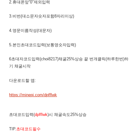
2.휴대폰앞”0″제외입력
3.비번(대소문자숫자포함8자리이상)
4.영문이름작성(대문자)
5.본인초대코드입력(보통영숫자입력)
6초대자코드입력(choi8217)채굴25%상승 끝 번개클릭(하루한번)하
기 채굴시작
다운로드할 앱:
https://minepi.com/dpfflwk
초대코드입력(
dpfflwk
)시 채굴속도25%상승
TIP.
초대코드필수