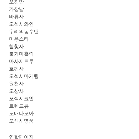
오친만
카창남
바튜사
오섹시와인
우리의농수맨
미용스타
헬찾사
불가마홀릭
마사지트루
호펜사
오섹시마케팅
원천사
오상사
오섹시코인
트렌드뷰
도매다모아
오섹시명품
연합페이지