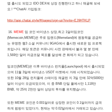
앱 출시도 되었고 IDO DEX에 상장 진행한다고 하니 채굴해 보세
요.! ^^ChatAI 가입링크:
http://app.chatai.style/#/pages/sign-up?invite=EJ9HTKLP
16.
MEME
밈 코인 바이낸스 상장,최고 1달러밈코인
(Memecoin,MEME)은 주로 밈랜드(Memeland)에 원동력을 공급하
는 유명한 웹3 소셜 커뮤니티 9GAG에서 출시한 새로운 밈 프로젝
트입니다. 해당 토큰은 커뮤니티 사전 판매에서 불과 몇 분 만에
1,569만 달러 자금조달 목표를 달성해 큰 화제가 되고 있습니다.
밈코인(MEME)은 이후 바이낸스 런치풀(Launchpool) 에서 출시되었
으며 11월 3일에 바이낸스 USDT 마켓에서 거래 시작되었습니다.
또한 10월 28일 런치풀에 스테이킹 채굴된 지 3일 만에 32억5000만
달러 이상이 모금되었으며, 이 중 BNB 단일 풀에서만 1,118만
BNB, 약 25억 2천만 달러 상당의 투자를 유치했습니다.
또한 MEME 코인은 0.001달러로 상장한 코인이 0.1달러까지 급격
하게 펌핑이 있었다가, 현재는 약 0.02달러에서 거래되고 있습니다.