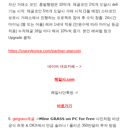
자산 거래소 코인. 총발행량은 10억개. 채굴코인 2억개 도달시 defi
기능 시작. 채굴코인 5억개 도달시 거래 시작.(1월 예정) 스타코인
보유시 거래소에서 진행하는 프로젝트 참여 후 수익 창출. 24시간
마이닝.(웹 또는 어플) 레퍼 1세대 적용.(인원수에 따라 마이닝 등급
적용) 누적채굴 18일 마다 해쉬 10%씩 증가. 본인 레퍼럴 링크
Upgrade 클릭.
https://osexykorea.com/partner-starcoin
네이버 대표카페 – >
해알사.com
해알사단톡방 ->
바로가기
6.
getgrass채굴
->𝗠𝗶𝗻𝗲 𝗚𝗥𝗔𝗦𝗦 𝗼𝗻 𝗣𝗖 𝗳𝗼𝗿 𝗳𝗿𝗲𝗲 사진처럼 바낸
공식 트윗 & OKX에서 언급 솔라나 / 폴리곤 350만달러 투자 받음