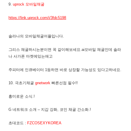
9.
uprock 모바일채굴
https://link.uprock.com/i/3fdc5198
솔라나의 모바일채굴어플입니다.
그리스 채굴하시는분이면 꼭 같이해보세요.ai모바일 채굴인데 솔라
나 사가폰 마켓에있는애고
주피터에 인큐베이터 1등하면 바로 상장할 가능성도 있다고하네요.
10. 극초기채굴
gnetwork
빠른선점 필수!!
흥미로운 소식.!
G 네트워크 소개 – 지갑 강화, 코인 채굴 간소화.!
초대코드 :
FZCOSEXYKOREA