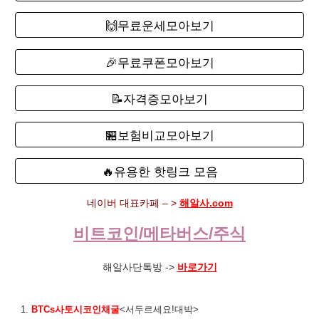
🙌무료운세모아보기
🎉무료쿠폰모아보기
📝자격증모아보기
🏪보험비교모아보기
🔥유용한 핫링크 모음
네이버 대표카페 – >
해알사.com
비트코인/메타버스/주식
해알사단톡방 ->
바로가기
1.
BTCs사토시코인채굴
<서두르세요!대박>