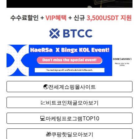
🌏전세계쇼핑몰사이트
💹비트코인채굴모아보기
💻마케팅프로그램TOP10
🎁쿠팡핫딜모아보기